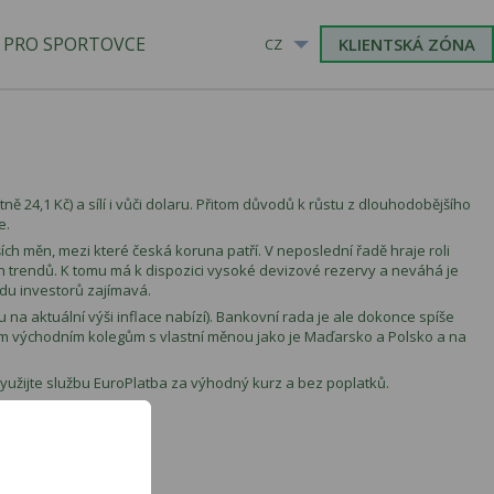
PRO SPORTOVCE
KLIENTSKÁ ZÓNA
CZ
ě 24,1 Kč) a sílí i vůči dolaru. Přitom důvodů k růstu z dlouhodobějšího
e.
jších měn, mezi které česká koruna patří. V neposlední řadě hraje roli
 trendů. K tomu má k dispozici vysoké devizové rezervy a neváhá je
adu investorů zajímavá.
a aktuální výši inflace nabízí). Bankovní rada je ale dokonce spíše
m východním kolegům s vlastní měnou jako je Maďarsko a Polsko a na
yužijte službu EuroPlatba za výhodný kurz a bez poplatků.