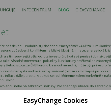
FUNGUJE
INFOCENTRUM
BLOG
O EASYCHANGE
let
ce než dekádu. Podařilo si jí dosáhnout mety téměř 24 Kč za Euro (konkrétn
 regionu způsobená konfliktem na blízké Ukrajině, inflace, energetická kriz
ích a s tím související větší ochota investorů dávat své peníze i do rizikově
a také zásadně intervenuje, pokud by kurz koruny směřoval do záporných
yly třeba. Jistota, že ČNB korunu klesnout nenechá, může být právě pro ř
oucnosti nechystá úrokové sazby snižovat (což se samozřejmě při pohledu n
íra inflace dále poroste.
A pokud se rozhlédneme kolem konkrétně k naši
snou volbou.
ovolenou
nebo na zahraniční nákupy. Pro snadnější úhradu do zahraničí v
EasyChange Cookies