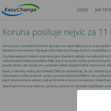
ÚVOD
JAK TO 
Koruna posiluje nejvíc za 11 
Koruna se v posledních dnech dostala na nejsilnější pozice za poslední ví
hlediska není mnoho. Naopak celá řada vlivů hraje proti ní, nestabilita v
Za překvapivým růstem stojí mimo jiné
zlepšení nálady na
světových
trz
i
dlouhodobá měnová politika ČNB, která výrazně zvýšila úrokové sazby 
použít. Nutno ale dodat, že v poslední době údajně žádné intervence neb
Navíc z rétoriky vedoucích činitelů ČNB lze vysledovat, že se v
blízké bud
připravena zvýšit úrokové sazby v prvním pololetí příštího roku, pokud m
jejich ekonomickou situaci, pak je česká koruna pro investory zřejmě ja
Zpevňující
koruna
je dobrou zprávou, pokud se chystáte například na
d