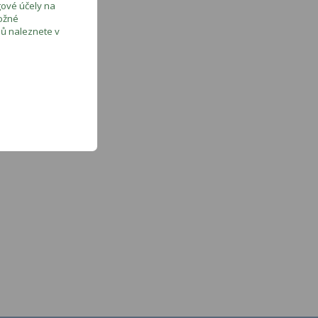
ngové účely na
možné
jů naleznete v